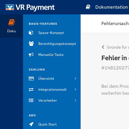
Dokumentation
Fehlerursach
BASIS-FEATURES
Doku
Space-Konzept
Berechtigungskonzept
Gründe für 
Manuelle Tasks
Fehler i
#14812027
ZAHLUNG
Übersicht
Bei dem Proc
Integrationsmodi
weiterhin be
Verarbeiter
ABO
Quick Start