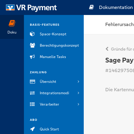
Dokumentation
Fehlerursach
BASIS-FEATURES
Doku
Space-Konzept
Berechtigungskonzept
Gründe für 
Manuelle Tasks
Sage Pay
#14629750
ZAHLUNG
Übersicht
Die Kartennu
Integrationsmodi
Verarbeiter
ABO
Quick Start