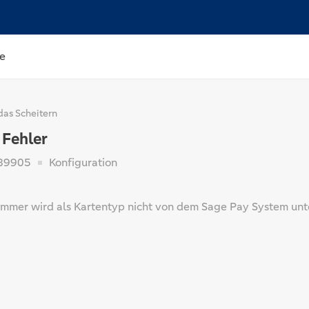
e
das Scheitern
 Fehler
89905
Konfiguration
mmer wird als Kartentyp nicht von dem Sage Pay System unte