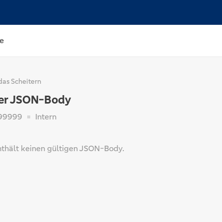
e
das Scheitern
er JSON-Body
99999
Intern
nthält keinen gültigen JSON-Body.