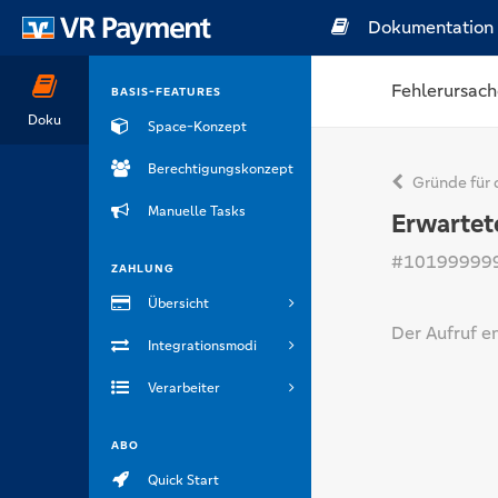
Dokumentation
Fehlerursach
BASIS-FEATURES
Doku
Space-Konzept
Berechtigungskonzept
Gründe für 
Manuelle Tasks
Erwartet
#10199999
ZAHLUNG
Übersicht
Der Aufruf e
Integrationsmodi
Verarbeiter
ABO
Quick Start