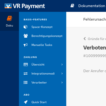
Dokumentation
Fehlerursach
BASIS-FEATURES
Doku
Space-Konzept
Berechtigungskonzept
Gründe für 
Manuelle Tasks
Verboten
#10099999
ZAHLUNG
Übersicht
Der Anrufer 
Integrationsmodi
Verarbeiter
ABO
Quick Start