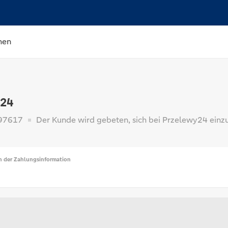
hen
y24
97617
Der Kunde wird gebeten, sich bei Przelewy24 einzu
n der Zahlungsinformation