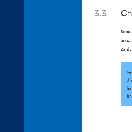
3.3
Ch
Sobal
Sobal
Zahlu
Ve
di
ha
fi