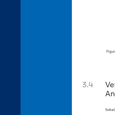
Figu
3.4
Ve
An
Sobal