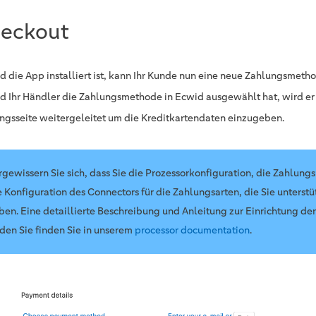
eckout
d die App installiert ist, kann Ihr Kunde nun eine neue Zahlungsmet
d Ihr Händler die Zahlungsmethode in Ecwid ausgewählt hat, wird er 
ngsseite weitergeleitet um die Kreditkartendaten einzugeben.
rgewissern Sie sich, dass Sie die Prozessorkonfiguration, die Zahlun
e Konfiguration des Connectors für die Zahlungsarten, die Sie unterstüt
ben. Eine detaillierte Beschreibung und Anleitung zur Einrichtung de
nden Sie finden Sie in unserem
processor documentation
.