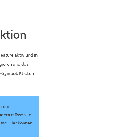
nktion
eature aktiv und in
igieren und das
d-Symbol. Klicken
Ihrem
ndern müssen. In
nung
. Hier können