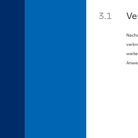
3.1
Ve
Nachd
verkn
weite
Anwen