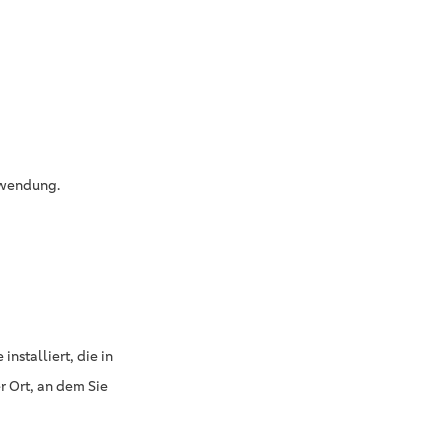
Anwendung.
stalliert, die in
er Ort, an dem Sie