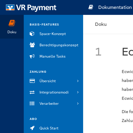
Dokumentation
Doku
BASIS-FEATURES
Doku
Space-Konzept
Berechtigungskonzept
1
E
Manuelle Tasks
Ecwid
ZAHLUNG
haben
Übersicht
haben
Integrationsmodi
Ecwid
Verarbeiter
Die f
ABO
Zahlu
Quick Start