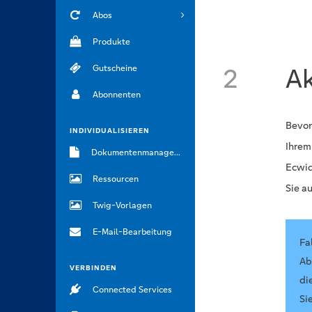
Abos
Produkte
Gutscheine
2
Ak
Abonnenten
Bevor
INDIVIDUALISIEREN
Ihrem
Dokumentenmanagement
Ecwid
Ressourcen
Sie au
Twig-Vorlagen
E-Mail-Bearbeitung
Fa
Ab
VERBINDEN
di
Connected Services
Si