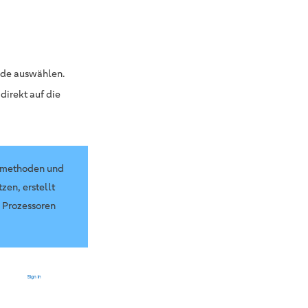
hode auswählen.
direkt auf die
gsmethoden und
zen, erstellt
r Prozessoren