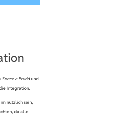
ation
u
Space > Ecwid
und
ie Integration.
nn nützlich sein,
chten, da alle