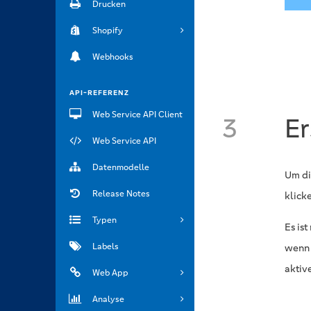
Drucken
Shopify
Webhooks
API-REFERENZ
Web Service API Client
3
Er
Web Service API
Datenmodelle
Um di
Release Notes
klick
Typen
Es is
Labels
wenn 
aktiv
Web App
Analyse